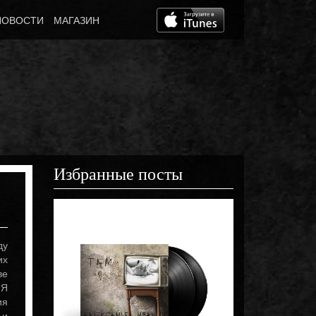
НОВОСТИ
МАГАЗИН
Избранные посты
Март 5th, 2021
Видеоарт «Стре
ду
их
ве
«Я
ия
 и