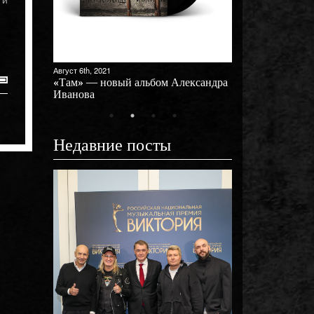
Август 6th, 2021
ый
«Там» — новый альбом Александра
Иванова
Недавние посты
Октябрь 31st, 2025
»!
Премьера клипа 