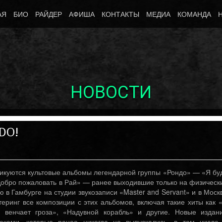
АЯ
БИО
РАЙДЕР
АФИША
КОНТАКТЫ
МЕДИА
КОМАНДА
НОВОСТИ
NDO!
икуются культовые альбомы легендарной группы «Рондо» — «Я бу
Добро пожаловать в Рай» — ранее выходившие только на физическ
 в Гамбурге на студии звукозаписи «Master and Servant» и в Моск
еринг все композиции с этих альбомов, включая такие хиты как 
 венчает гроза», «Надувной корабль» и другие. Новые издан
еками, которые ранее никогда не выпускались, в том числе
Октябрь 10th, 2017