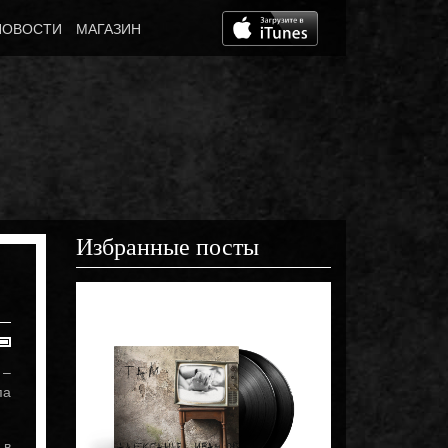
НОВОСТИ
МАГАЗИН
Избранные посты
Март 5th, 2021
Видеоарт «Стре
 –
па
 в