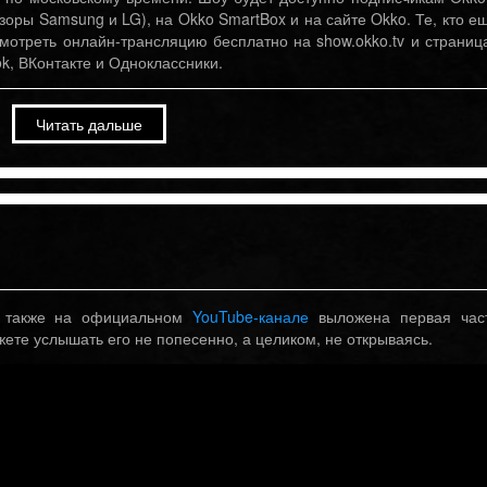
изоры Samsung и LG), на Okko SmartBox и на сайте Okko. Те, кто е
Соль от 08/10/17 — Группа
«Рондо». Только музыка. «Соль» на
мотреть онлайн-трансляцию бесплатно на show.okko.tv и страниц
РЕН ТВ.
k, ВКонтакте и Одноклассники.
Октябрь 12th, 2023
Читать дальше
Новый сингл — «Значим
другой!»
Июнь 12th, 2025
Февраль 20th, 2026
Александр Иванов выпустил новую
Премьера клипа «Полчаса
версию песни «Журавли» ко Дню
а также на официальном
YouTube-канале
выложена первая час
России
жете услышать его не попесенно, а целиком, не открываясь.