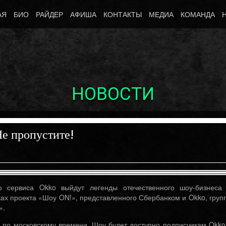
АЯ
БИО
РАЙДЕР
АФИША
КОНТАКТЫ
МЕДИА
КОМАНДА
НОВОСТИ
е пропустите!
о сервиса Okko выйдут легенды отечественного шоу-бизнеса
ках проекта «Шоу ON!», представленного Сбербанком и Okko, груп
».
0 по московскому времени. Шоу будет доступно подписчикам Okko
Октябрь 10th, 2017