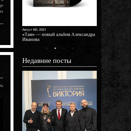
ще
ах
Август 6th, 2021
ый
«Там» — новый альбом Александра
Иванова
Недавние посты
Октябрь 31st, 2025
»!
Премьера клипа 
ть