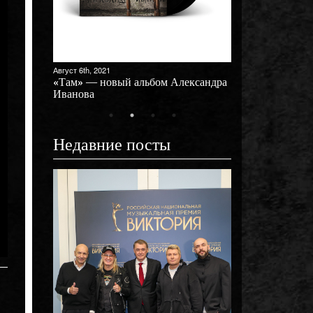
Август 6th, 2021
ый
«Там» — новый альбом Александра
Иванова
Недавние посты
Октябрь 31st, 2025
»!
Премьера клипа 