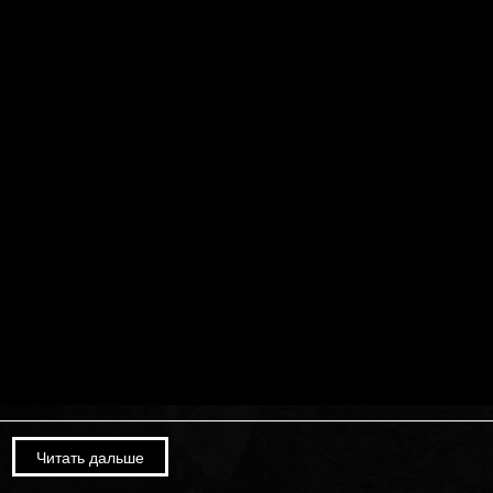
Соль от 08/10/17 — Группа
«Рондо». Только музыка. «Соль» на
РЕН ТВ.
Октябрь 12th, 2023
Новый сингл — «Значим
другой!»
Июнь 12th, 2025
Февраль 20th, 2026
Александр Иванов выпустил новую
Премьера клипа «Полчаса
версию песни «Журавли» ко Дню
России
Читать дальше