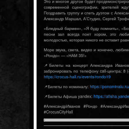
Это и многое другое будет продемонстриров
современной сценографии, зрителей жду
Поздравить группу и спеть дуэтом с Алекс
Александр Маршал, А’Студио, Сергей Трофи
«Бледный бармен», «Я буду помнить», «Бож
песни зал всегда поет хором, это люби
молодостью, которая никого не оставит ра
Море звука, света, видео и конечно, любим
«Рондо» — «НАМ 35!»
📌Билеты на концерт Александра Иванов
забронировать по телефону call-центра: 8 
https://crocus-hall.ru/events/rondo19
📌Билеты по номиналу:
https://ponominalu.ru
📌Билеты Афиша yandex:
https://afisha.yand
#АлександрИванов #Рондо #АлександрИв
#CrocusCityHall