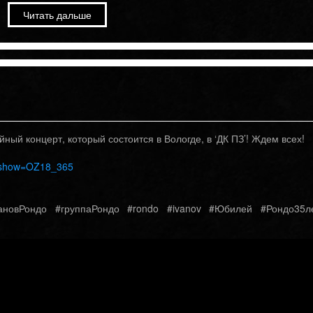
Читать дальше
ый концерт, который состоится в Вологде, в ‘ДК ПЗ’! Ждем всех!
e/?show=OZ18_365
ановРондо #группаРондо #rondo #ivanov #Юбилей #Рондо35л