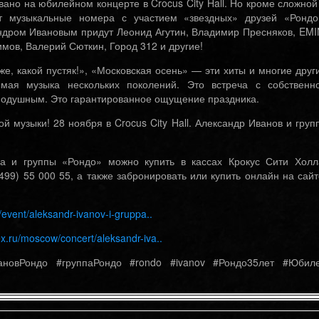
ано на юбилейном концерте в Crocus City Hall. Но кроме сложной
т музыкальные номера с участием «звездных» друзей «Рондо
андром Ивановым придут Леонид Агутин, Владимир Пресняков, EMI
мов, Валерий Сюткин, Город 312 и другие!
е, какой пустяк!», «Московская осень» — эти хиты и многие друг
мая музыка нескольких поколений. Это встреча с собственн
внодушным. Это гарантированное ощущение праздника.
ой музыки! 28 ноября в Crocus City Hall. Александр Иванов и груп
а и группы «Рондо» можно купить в кассах Крокус Сити Холл
(499) 55 000 55, а также забронировать или купить онлайн на сайт
/event/aleksandr-ivanov-i-gruppa..
ex.ru/moscow/concert/aleksandr-iva..
ановРондо #группаРондо #rondo #ivanov #Рондо35лет #Юбил