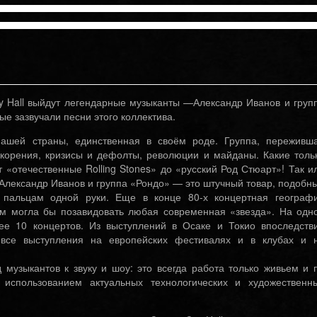
ty Hall выйдут легендарные музыканты —Александр Иванов и груп
вые зазвучали песни этого коллектива.
ашей страны, единственная в своём роде. Группа, переживш
ускорения, кризисы и дефолты, революции и майданы. Какие толь
 «отечественные Rolling Stones» до «русский Род Стюарт»! Так и
 Александр Иванов и группа «Рондо» — это штучный товар, подобн
 пальцам одной руки. Еще в конце 80-х концертная географ
им могла бы позавидовать любая современная «звезда». На одн
ее 10 концертов. Из выступлений в Осаке и Токио впоследств
все выступления на европейских фестивалях и в клубах и 
 музыкантов к звуку и шоу: это всегда работа только живьем и 
использованием актуальных технологических и художественн