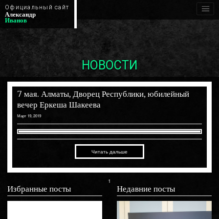
Официальный сайт
Александр
Иванов
НОВОСТИ
7 мая. Алматы, Дворец Республики, юбилейный
вечер Еркеша Шакеева
Март 19, 2019
Читать дальше
1
Избранные посты
Недавние посты
Февраль 20th, 2026
Март 5th, 2021
Октя
 новую
Премьера клипа «Полчаса»!
Видеоарт «Стрелой»
Пр
 Дню