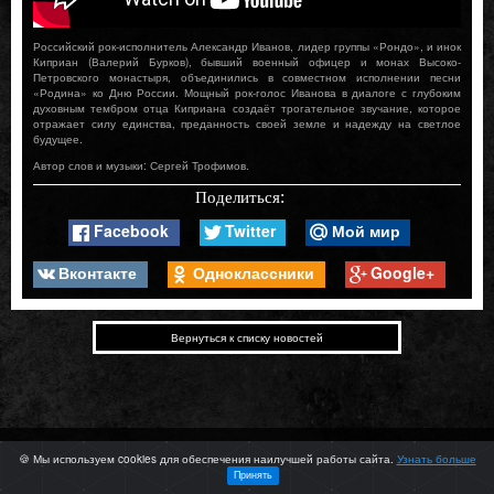
Российский рок-исполнитель Александр Иванов, лидер группы «Рондо», и инок
Киприан (Валерий Бурков), бывший военный офицер и монах Высоко-
Петровского монастыря, объединились в совместном исполнении песни
«Родина» ко Дню России. Мощный рок-голос Иванова в диалоге с глубоким
духовным тембром отца Киприана создаёт трогательное звучание, которое
отражает силу единства, преданность своей земле и надежду на светлое
будущее.
Автор слов и музыки: Сергей Трофимов.
Поделиться:
Facebook
Twitter
Мой мир
Вконтакте
Одноклассники
Google+
Вернуться к списку новостей
©
&
BEAUTY IN CODE
Martin Music
🍪 Мы используем cookies для обеспечения наилучшей работы сайта.
Узнать больше
Пользовательское соглашение
Согласие на обработку персональных данных
Принять