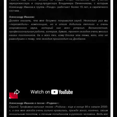
звукорежиссера и саунд-продюсера Владимира Овчинникова, с которым
Александр Иванов и группа «Рондо» работают более 15 лет, и скрипичного
состава .
Александр Иванов:
Должен сказать, что мне безумно понравился саунд. Несколько раз мы
«пересводили» композицию, но в итоге добились теплого и очень
сокровенного звука, который нас всех устроил. Великолепная,
профессиональная работа, которая, думаю, тронет сегодня очень многих
наших поклонников, да и всех тех, кому близка эта тема, всех, кто не
равнодушен к тому, что сегодня происходит на Донбассе.
Александр Иванов о песне «Родина»:
Сергей Трофимов написал песню «Родина» еще в конце 90-х начале 2000-
х, и она мне всегда очень сильно нравилась, прежде всего, конечно, своим
гениальным текстом, и точным попаданием в русского человека. Ведь все