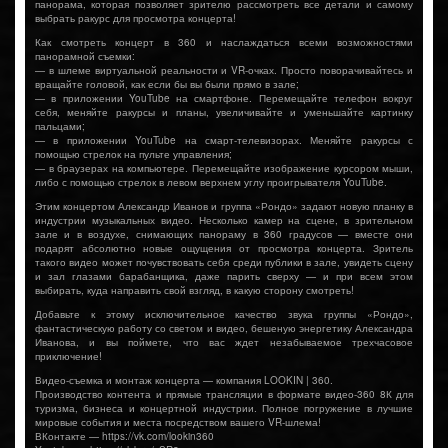
панорама, которая позволяет зрителю рассмотреть все детали и самому
выбрать ракурс для просмотра концерта!
Как смотреть концерт в 360 и наслаждаться всеми возможностями
панорамной съемки:
— в шлеме виртуальной реальности и VR-очках. Просто поворачивайтесь и
вращайте головой, как если бы вы были прямо в зале;
— в приложении YouTube на смартфоне. Перемещайте телефон вокруг
себя, меняйте ракурсы и планы, увеличивайте и уменьшайте картинку
пальцами;
— в приложении YouTube на смарт-телевизорах. Меняйте ракурсы с
помощью стрелок на пульте управления;
— в браузерах на компьютере. Перемещайте изображение курсором мыши,
либо с помощью стрелок в левом верхнем углу проигрывателя YouTube.
Этим концертом Александр Иванов и группа «Рондо» задают новую планку в
индустрии музыкальных видео. Несколько камер на сцене, в зрительном
зале и в воздухе, снимающих панораму в 360 градусов — вместе они
подарят абсолютно новые ощущения от просмотра концерта. Зритель
такого видео может почувствовать себя среди публики в зале, увидеть сцену
и зал глазами барабанщика, даже парить сверху — и при всем этом
выбирать, куда направить свой взгляд, в какую сторону смотреть!
Добавьте к этому исключительное качество звука группы «Рондо»,
фантастическую работу со светом и видео, бешеную энергетику Александра
Иванова, и вы поймете, что вас ждет незабываемое трехчасовое
приключение!
Видео-съемка и монтаж концерта — компания LOOKIN | 360.
Производство контента и прямые трансляции в формате видео-360 8К для
туризма, бизнеса и концертной индустрии. Полное погружение в лучшие
мировые события и места посредством вашего VR-шлема!
ВКонтакте — https://vk.com/lookin360