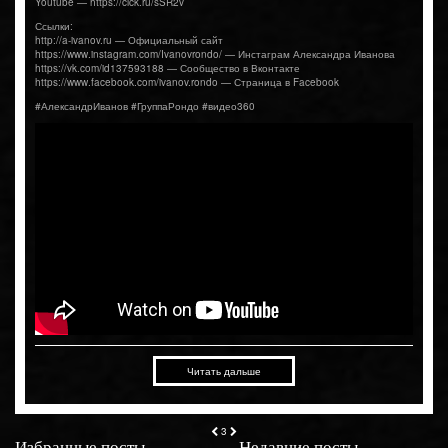
Youtube — https://clck.ru/sSR2v
Ссылки:
http://a-ivanov.ru — Официальный сайт
https://www.instagram.com/Ivanovrondo/ — Инстаграм Александра Иванова
https://vk.com/id137593188 — Сообщество в Вконтакте
https://www.facebook.com/ivanov.rondo — Страница в Facebook
#АлександрИванов #ГруппаРондо #видео360
Читать дальше
3
Избранные посты
Недавние посты