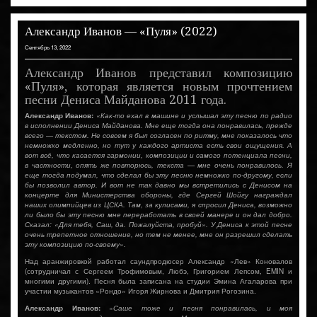
Александр Иванов — «Пуля» (2022)
Сентябрь 13, 2022
Александр Иванов представил композицию
«Пуля», которая является новым прочтением
песни Дениса Майданова 2011 года.
Александр Иванов:
«Как-то ехал в машине и услышал эту песню по радио
в исполнении Дениса Майданова. Мне еще тогда она понравилась, прежде
всего — текстом. Не совсем я был согласен по ритму, мне показалось что
немножко медленно, но тут у каждого артиста есть свои ощущения. А
вот всё, что касается гармонии, композиции и самого потенциала песни,
в частности, опять же повторюсь, текста — мне очень понравилось. Я
еще тогда подумал, что сделал бы эту песню немножко по-другому, если
бы позволил автор. И вот не так давно мы встретились с Денисом на
концерте для Министерства обороны, где Сергей Шойгу награждал
наших олимпийцев из ЦСКА. Там, за кулисами, я спросил Дениса, возможно
ли было бы эту песню мне переработать в своей манере и он дал добро.
Сказал: «Для тебя, Саш, да. Пожалуйста, пробуй». У Дениса к этой песне
очень трепетное отношение, но тем не менее, мне он разрешил сделать
эту композицию по-своему».
Над аранжировкой работал саундпродюсер Александр «Лев» Коновалов
(сотрудничал с Сергеем Трофимовым, Любэ, Григорием Лепсом, EMIN и
многими другими). Песня была записана на студии Эмина Агаларова при
участии музыкантов «Рондо» Игоря Жирнова и Дмитрия Рогозина.
Александр Иванов:
«Саше тоже и песня понравилась, и моя