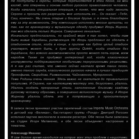
те постулаты и скрепы, которые перечисляются в этой песне, на мой
взгляд, это стержень и основа любого русского православного человека.
Когда началась специальная операция, я понял, что мне надо звонить
Сергею и просить его разрешить мне исполнить ее… Он сказал: «Тебе,
Саш, конечно». Мы очень старые и близкие друзья, и я очень благодарен
ему за эту возможность. Эту композицию исполняли многие артисты, но
так, как ее аранжировку и музыкальную одежду придумал Игорь Жирнов,
так мог сделать только Жирнов. Совершенно гениально.
Изначально предполагалось, по крайней мере я так хотел, чтобы там
были живые барабаны, ритм-секция. Но Игорь предложил ее сделать в
стадионном стиле, когда в конце, в припеве как будто целый стадион
участвует, может быть, в духе группы Queen, когда стадион без
барабанов, без всякого аккомпанемента просто может петь хором, всем
народом. Также он придумал интересный ход, когда классические
инструменты поддерживаются необычными перкуссионными решениями.
А я как раз считаю, что именно сейчас настало время таких песен,
именно такого саунда, классического русского начала в лучших традициях
Прокофьева, Свиридова, Рахманинова, Чайковского, Мусоргского.
Тема Родины очень тонкая. Здесь важно не скатиться до тривиального
популизма. И Сергею, как настоящему мастеру это, безусловно, удалось.
Удалось создать прекрасные стихи, наполненные близкими каждому
русскому человеку образами, и совершенно великолепную музыку. А Игорю
Жирнову удалось облечь это в потрясающую и пронзительную
аранжировку.
В записи песни принимал участие скрипичный состав Imperia Music Orchestra
и детский хор «Великан», бас-гитарист группы «Рондо» Дмитрий Рогозин
исполнил партию виолончели в нижнем регистре. Обе песни были записаны
на студии Игоря Матвиенко, и обе песни объединяет настроение и
тематика.
Александр Иванов:
Я сам долгое время находился на острие всех этих проблем с нацистами.