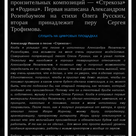
пронзительных композиций — «Стрекоза»
и «Родина». Первая написана Александром
Розенбаумом на стихи Олега Русских,
вторая принадлежит перу Сергея
Трофимова.
СЛУШАТЬ НА ЦИФРОВЫХ ПЛОЩАДКАХ
Александр Иванов о песне «Стрекоза»:
Когда я услышал эту песню в исполнении Александра Яковлевича
Розенбаума, она возымела на меня очень серьезное воздействие.
Совершенно потрясающий текст Олега Русских, как я узнал потом.
Поскольку мы находимся в хороших товарищеских отношениях с
Александром Яковлевичем, я позвонил ему и попросил возможности
переделать ее по- своему. Он сказал, что мой уровень очень высокий, что
ему очень нравится, что я делаю, и что он уверен, что я сделаю хорошо.
Единственное, попросил, чтобы я прислал ему демо- версию, чтобы он
понимал примерно в каком ключе будет сделана композиция, а он, может
быть, что-то подсказал бы, как старший товарищ, как человек, который
создавал это произведение. Потому что он и текстовый бридж написал,
и, собственно, музыку к стихам Олега Русских. Когда я отправил первые
материалы Александру Яковлевичу, он сделал некоторые замечания, но в
принципе, насколько я понимаю, песня в моем исполнении ему
понравилась. После того, как я получил разрешение от автора, я сразу
отослал песню Игорю Жирнову, моему другу, сопродюсеру,
аранжировщику, прекрасному гитаристу. Игорь сразу откликнулся и
сказал что это величайшее произведение и обязательно будем над ним
работать. И то как он ее сделал… для меня это просто высший уровень
создания аранжировки, работы с живым оркестром и вообще со звуком.
Работа над песней велась на студии Игоря Матвиенко при участии