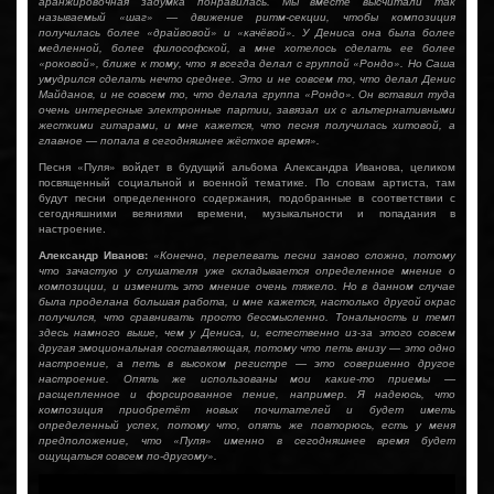
аранжировочная задумка понравилась. Мы вместе высчитали так
называемый «шаг» — движение ритм-секции, чтобы композиция
получилась более «драйвовой» и «качёвой». У Дениса она была более
медленной, более философской, а мне хотелось сделать ее более
«роковой», ближе к тому, что я всегда делал с группой «Рондо». Но Саша
умудрился сделать нечто среднее. Это и не совсем то, что делал Денис
Майданов, и не совсем то, что делала группа «Рондо». Он вставил туда
очень интересные электронные партии, завязал их с альтернативными
жесткими гитарами, и мне кажется, что песня получилась хитовой, а
главное — попала в сегодняшнее жёсткое время».
Песня «Пуля» войдет в будущий альбома Александра Иванова, целиком
посвященный социальной и военной тематике. По словам артиста, там
будут песни определенного содержания, подобранные в соответствии с
сегодняшними веяниями времени, музыкальности и попадания в
настроение.
Александр Иванов:
«Конечно, перепевать песни заново сложно, потому
что зачастую у слушателя уже складывается определенное мнение о
композиции, и изменить это мнение очень тяжело. Но в данном случае
была проделана большая работа, и мне кажется, настолько другой окрас
получился, что сравнивать просто бессмысленно. Тональность и темп
здесь намного выше, чем у Дениса, и, естественно из-за этого совсем
другая эмоциональная составляющая, потому что петь внизу — это одно
настроение, а петь в высоком регистре — это совершенно другое
настроение. Опять же использованы мои какие-то приемы —
расщепленное и форсированное пение, например. Я надеюсь, что
композиция приобретёт новых почитателей и будет иметь
определенный успех, потому что, опять же повторюсь, есть у меня
предположение, что «Пуля» именно в сегодняшнее время будет
ощущаться совсем по-другому».