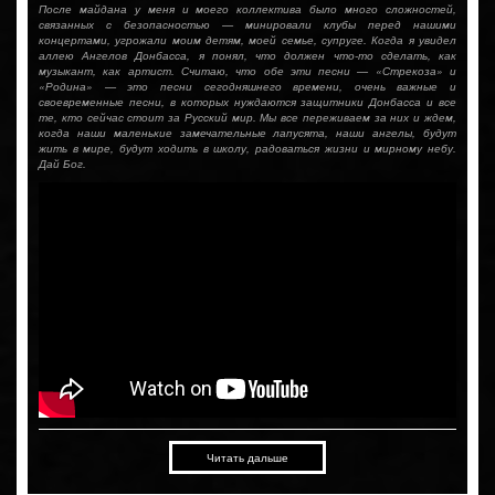
После майдана у меня и моего коллектива было много сложностей,
связанных с безопасностью — минировали клубы перед нашими
концертами, угрожали моим детям, моей семье, супруге. Когда я увидел
аллею Ангелов Донбасса, я понял, что должен что-то сделать, как
музыкант, как артист. Считаю, что обе эти песни — «Стрекоза» и
«Родина» — это песни сегодняшнего времени, очень важные и
своевременные песни, в которых нуждаются защитники Донбасса и все
те, кто сейчас стоит за Русский мир. Мы все переживаем за них и ждем,
когда наши маленькие замечательные лапусята, наши ангелы, будут
жить в мире, будут ходить в школу, радоваться жизни и мирному небу.
Дай Бог.
Читать дальше