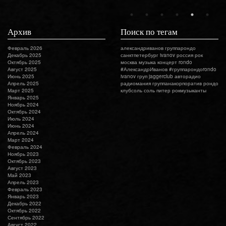
Архив
Поиск по тегам
Февраль 2026
александриванов
группарондо
Декабрь 2025
санктпетербург
ivanov
россия
рок
Октябрь 2025
москва
музыка
концерт
rondo
Август 2025
#АлександрИванов #группарондоrondo
Июнь 2025
ivanov груп
jaggerclub
авторадио
Апрель 2025
радиомания
группанакорпоратив
рондо
Март 2025
клубсоль
соль
питер
рокмузыканты
Январь 2025
Ноябрь 2024
Октябрь 2024
Июль 2024
Июнь 2024
Апрель 2024
Март 2024
Февраль 2024
Ноябрь 2023
Октябрь 2023
Август 2023
Май 2023
Апрель 2023
Февраль 2023
Январь 2023
Декабрь 2022
Октябрь 2022
Сентябрь 2022
Август 2022