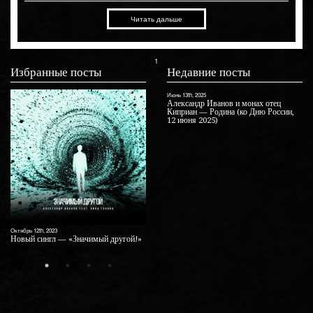
Читать дальше
1
Избранные посты
Недавние посты
Июнь 13th, 2025
Март 5th, 2021
Июнь 12th, 2025
жить»!
Александр Иванов и монах отец
Видеоарт «Стрелой»
Александр Иванов выпустил нов
Киприан — Родина (ко Дню России,
версию песни «Журавли» ко Дню
12 июня 2025)
России
Окт
Со
То
Август 6th, 2021
другой!»
«Там» — новый альбом Александра
Иванова