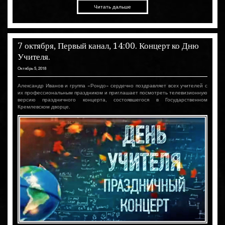
Читать дальше
7 октября, Первый канал, 14:00. Концерт ко Дню
Учителя.
Октябрь 5, 2018
Александр Иванов и группа «Рондо» сердечно поздравляет всех учителей с
их профессиональным праздником и приглашает посмотреть телевизионную
версию праздничного концерта, состоявшегося в Государственном
Кремлевском дворце.